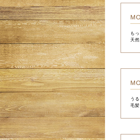
MO
もっ
天然
MO
うる
毛髪