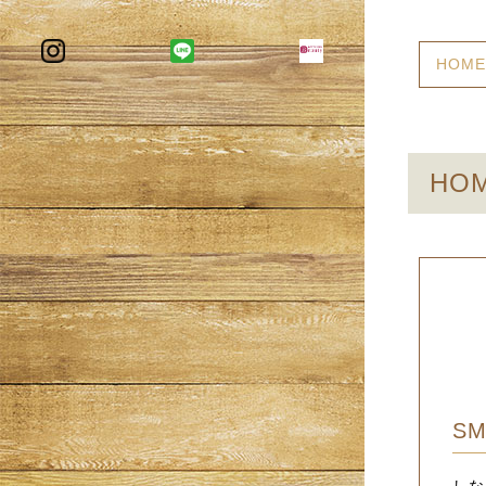
HOME 
HOM
SM
しな