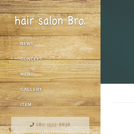
NEWS
CONCEPT
MENU
GALLERY
ITEM
080-1522-8836