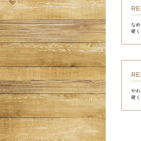
RE
なめ
硬く
RE
やわ
硬く