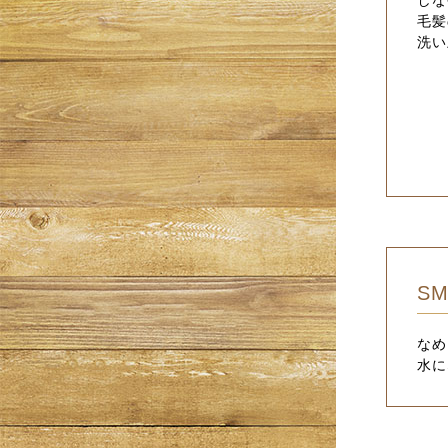
毛髪
洗い
SM
なめ
水に