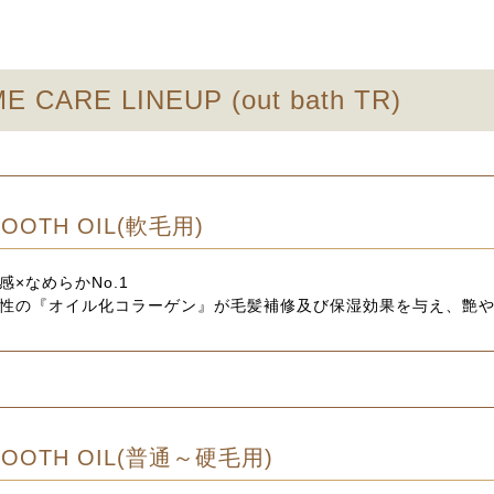
E CARE LINEUP (out bath TR)
OOTH OIL(軟毛用)
感×なめらかNo.1
性の『オイル化コラーゲン』が毛髪補修及び保湿効果を与え、艶
OOTH OIL(普通～硬毛用)