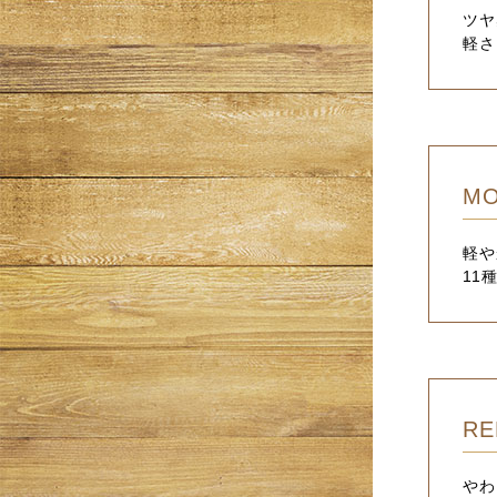
ツヤ
軽さ
MO
軽や
11
RE
やわ