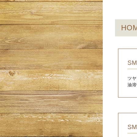
HOM
SM
ツヤ
油溶
SM